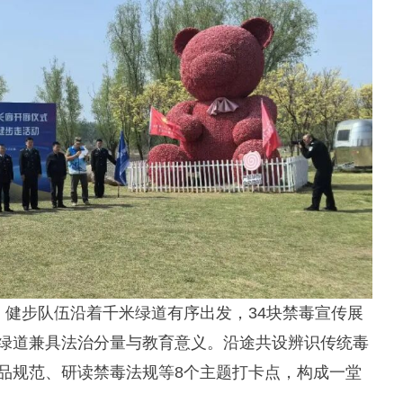
，健步队伍沿着千米绿道有序出发，
34
块禁毒宣传展
绿道兼具法治分量与教育意义。沿途共设辨识传统毒
品规范、研读禁毒法规等
8
个主题打卡点，构成一堂